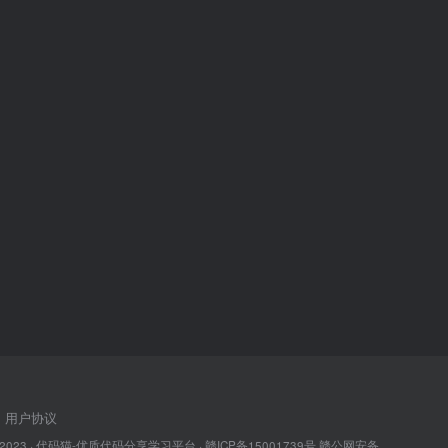
用户协议
 2023 ·
代码猫-优质代码分享学习平台
·
赣ICP备15001739号
赣公网安备