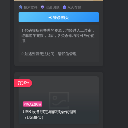
技术支持
安装调试
永久存储
登录购买
1.代码猫所有整理的资源，均经过人工过审，
绝非滥竽充数，D盾，各类杀毒均过可放心使
用。
2.如遇资源无法访问，请私信管理
TOP1
735人已阅读
USB 设备绑定与解绑操作指南
（USBIPD）