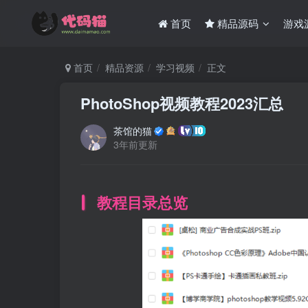
首页
精品源码
游戏
首页
精品资源
学习视频
正文
PhotoShop视频教程2023汇总
茶馆的猫
3年前更新
教程目录总览