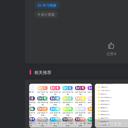
学习视频
# 设计资源
点赞
8
相关推荐
分享8套等级素材图标，8种不同风格主题，有动态等级图标、也有静态…