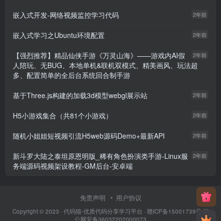
嵌入式开发-网络视频监控学习代码
2年前
嵌入式学习之Ubuntu环境配置
2年前
【强烈推荐】精品仙侠手游《万灵山海》——游戏内AI假
2年前
人陪玩、无BUG、本地单机&联机双模式、精美画风、玩法超
多、配置简单的全后台系统回合制手游
基于Three.js构建的加载3d模型webgl展示站
2年前
H5小游戏集合（共81个小游戏）
2年前
随机小姐姐短视频引流H5web源码Demo+最新API
2年前
新斗罗大陆之泰坦原恩明版_稀有角色扮演类手游-Linux服
2年前
务端源码视频架设教程-GM后台-安卓端
免责声明
用户协议
Copyright © 2023 ·
代码猫-优质代码分享学习平台
·
赣ICP备15001739号
赣
公网安备36032202000073