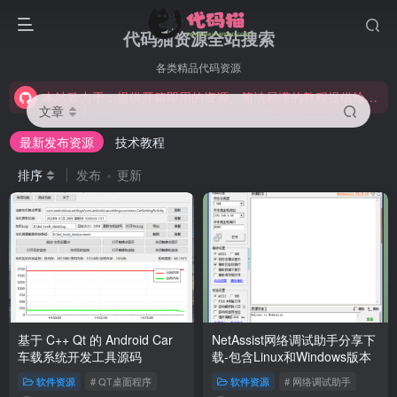
代码猫资源全站搜索
本站致力于：提供开箱即用的资源、简洁易懂的教程提供给大家学习。资源均可通过签到、留言、回帖等方式积攒积分下载~
欢迎访问代码猫，猫の社区，一起在IT求知的路上探讨研究，学习技术。
各类精品代码资源
本站致力于：提供开箱即用的资源、简洁易懂的教程提供给大家学习。资源均可通过签到、留言、回帖等方式积攒积分下载~
文章
欢迎访问代码猫，猫の社区，一起在IT求知的路上探讨研究，学习技术。
最新发布资源
技术教程
排序
发布
更新
基于 C++ Qt 的 Android Car
NetAssist网络调试助手分享下
车载系统开发工具源码
载-包含Linux和Windows版本
软件资源
# QT桌面程序
软件资源
# 网络调试助手