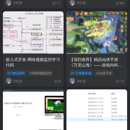
2年前
2年前
11
84
嵌入式开发-网络视频监控学习
【强烈推荐】精品仙侠手游
代码
《万灵山海》——游戏内AI假
人陪玩、无BUG、本地单机&
整站源码
# 网络视频监控
手游服务端
# 仙侠手游
联机双模式、精美画风、玩法
2年前
2年前
超多、配置简单的全后台系统
6
12
回合制手游