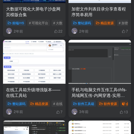
大数据可视化大屏电子沙盘网
加密文件列表目录分享查看程
页模版合集
序简单易用
前端/H5
# 可视化平台
# 大数据展示
# web端可视化
整站源码
精品资源
# 加密分
2年前
2年前
22
7
在线工具箱升级增强版本——
手机与电脑文件互传工具chfs-
在线工具站
局域网互传-内网穿透-实用的
内网文件分享服务器
整站源码
精品资源
# 在线工具箱
# 工具站
软件工具箱
软件资源
会员
2年前
3年前
7
13