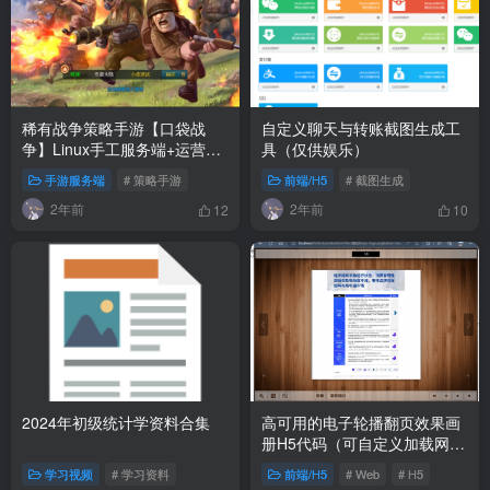
稀有战争策略手游【口袋战
自定义聊天与转账截图生成工
争】Linux手工服务端+运营后
具（仅供娱乐）
台+安卓
手游服务端
# 策略手游
前端/H5
# 截图生成
2年前
2年前
12
10
2024年初级统计学资料合集
高可用的电子轮播翻页效果画
册H5代码（可自定义加载网络
图片列表）
学习视频
# 学习资料
前端/H5
# Web
# H5