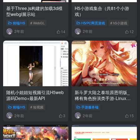
基于Three.js构建的加载3d模
H5小游戏集合（共81个小游
型webgl展示站
戏）
前端/H5
# WebGL
H5/PC网页游戏
# h5小游戏
2年前
2年前
14
12
随机小姐姐短视频引流H5web
新斗罗大陆之泰坦原恩明版_
源码Demo+最新API
稀有角色扮演类手游-Linux服
务端源码视频架设教程-GM后
前端/H5
# 短视频
手游服务端
台-安卓端
2年前
2年前
3
15