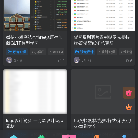
微信小程序结合threejs原生加
背景系列图片素材贴图光晕特
载GLTF模型学习
效/高清壁纸汇总更新
寄售资源
# 小程序
# WebGL
视觉设计
# 设计资源
# 设计素材
3年前
3年前
7
9
logo设计资源-一万款设计logo
PS免扣素材/光效/样式/渐变/形
素材
状/笔刷大全
视觉设计
# 设计资源
# 设计素材
视觉设计
# 设计资源
# 设计素材