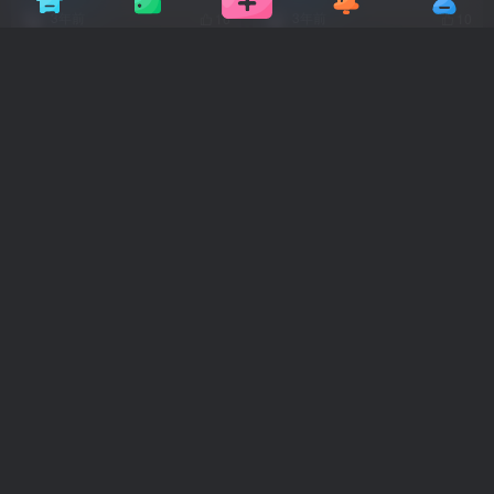
3年前
3年前
16
10
6
PS模板2000+
Photoshop软件/插件/笔刷/字
体工具集汇总
视觉设计
# 设计资源
# 设计素材
软件资源
会员福利
# 设计资
3年前
3年前
6
14