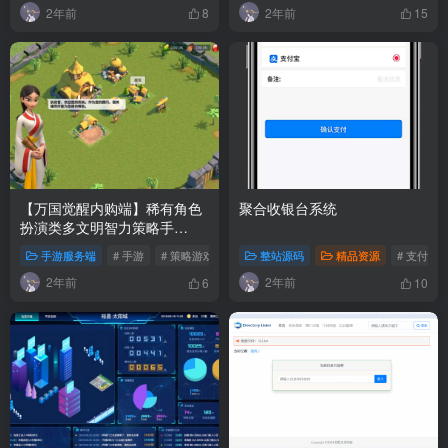
2年前
2年前
8
15
【万国觉醒内购端】稀有角色
聚合收银台系统
扮演类多文明智力策略手
游-2024年版最新打包Linux服
手游服务端
# 手游
# 策略游戏
# 文明智力
整站源码
精品资源
# 支付系
务端源码视频架设教程-GM总
2年前
2年前
运营管理后台-安卓版本
6
10